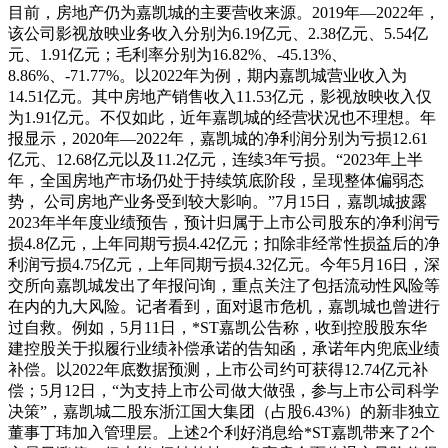
目前，房地产仍为嘉凯城的主要营收来源。2019年—2022年，
该公司影视放映业务收入分别为6.19亿元、2.38亿元、5.54亿
元、1.91亿元；毛利率分别为16.82%、-45.13%、
8.86%、-71.77%。以2022年为例，期内嘉凯城营业收入为
14.51亿元。其中房地产销售收入11.53亿元，影视放映收入仅
为1.91亿元。不仅如此，近年嘉凯城的经营状况也不理想。年
报显示，2020年—2022年，嘉凯城的净利润分别为亏损12.61
亿元、12.68亿元以及11.2亿元，连续3年亏损。“2023年上半
年，全国房地产市场仍处于持续筑底阶段，呈现整体偏弱态
势， 公司房地产业务受到较大影响。”7月15日，嘉凯城披露
2023年半年度业绩预告，预计归属于上市公司股东的净利润亏
损4.8亿元，上年同期亏损4.42亿元；扣除非经常性损益后的净
利润亏损4.75亿元，上年同期亏损4.32亿元。今年5月16日，深
交所向嘉凯城发出了年报问询，重点关注了包括流动性风险等
在内的九大风险。记者看到，面对退市危机，嘉凯城也曾进行
过自救。例如，5月11日，*ST嘉凯公告称，收到控股股东华
建控股关于拟履行业绩补偿承诺的告知函，承诺年内兜底业绩
补偿。以2022年底数据预测，上市公司约可获得12.74亿元补
偿；5月12日，“为支持上市公司做大做强，参与上市公司科学
决策”，嘉凯城二股东浙江国大集团（占股6.43%）的新非独立
董事丁玮加入管理层。上述2个利好消息给*ST嘉凯带来了2个