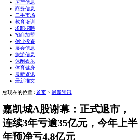
房产信息
商务信息
二手市场
教育培训
求职招聘
招商加盟
创业投资
展会信息
旅游信息
休闲娱乐
体育健身
最新资讯
最新推文
您现在的位置 :
首页
>
最新资讯
嘉凯城A股谢幕：正式退市，
连续3年亏逾35亿元，今年上半
年预净亏4.8亿元