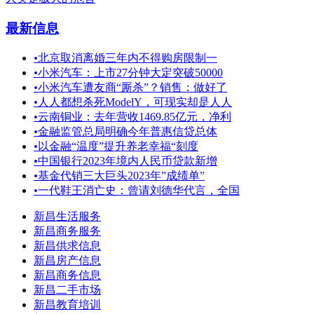
最新信息
•
北京取消离婚三年内不得购房限制一
•
小米汽车：上市27分钟大定突破50000
•
小米汽车遭友商“厮杀”？销售：做好了
•
人人都想杀死ModelY，可现实却是人人
•
云南铜业：去年营收1469.85亿元，净利
•
金融监管总局明确今年普惠信贷总体
•
以金融“温度”提升养老幸福“刻度
•
中国银行2023年境内人民币贷款新增
•
基金代销三大巨头2023年”成绩单”
•
一代鞋王消亡史：曾请刘德华代言，全国
新昌生活服务
新昌商务服务
新昌供求信息
新昌房产信息
新昌商务信息
新昌二手市场
新昌教育培训