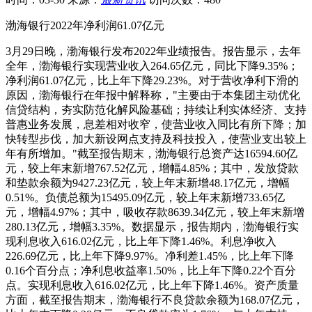
渤海银行2022年净利润61.07亿元
3月29日晚，渤海银行发布2022年业绩报告。报告显示，去年
全年，渤海银行实现营业收入264.65亿元，同比下降9.35%；
净利润61.07亿元，比上年下降29.23%。对于营收净利下滑的
原因，渤海银行在年报中解释称，"主要由于本集团主动优化
信贷结构，夯实防范化解风险基础；持续让利实体经济、支持
普惠业务发展，息差相对收窄，使营业收入同比有所下降；加
快转型步伐，加大新设网点支持及科技投入，使营业支出较上
年有所增加。"截至报告期末，渤海银行总资产达16594.60亿
元，较上年末新增767.52亿元，增幅4.85%；其中，发放贷款
和垫款余额为9427.23亿元，较上年末新增48.17亿元，增幅
0.51%。负债总额为15495.09亿元，较上年末新增733.65亿
元，增幅4.97%；其中，吸收存款8639.34亿元，较上年末新增
280.13亿元，增幅3.35%。数据显示，报告期内，渤海银行实
现利息收入616.02亿元，比上年下降1.46%。利息净收入
226.69亿元，比上年下降9.97%。净利差1.45%，比上年下降
0.16个百分点；净利息收益率1.50%，比上年下降0.22个百分
点。实现利息收入616.02亿元，比上年下降1.46%。资产质量
方面，截至报告期末，渤海银行不良贷款余额为168.07亿元，