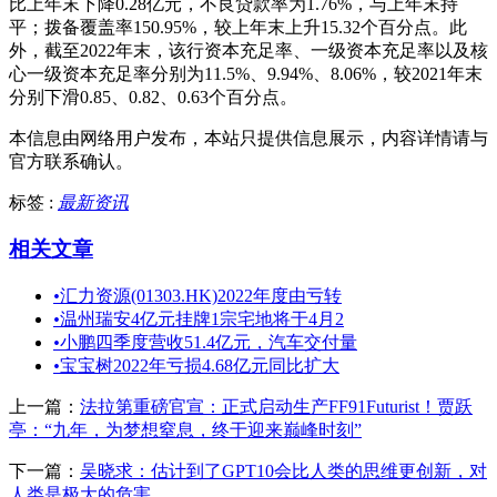
比上年末下降0.28亿元，不良贷款率为1.76%，与上年末持
平；拨备覆盖率150.95%，较上年末上升15.32个百分点。此
外，截至2022年末，该行资本充足率、一级资本充足率以及核
心一级资本充足率分别为11.5%、9.94%、8.06%，较2021年末
分别下滑0.85、0.82、0.63个百分点。
本信息由网络用户发布，
本站只提供信息展示，内容详情请与
官方联系确认。
标签 :
最新资讯
相关文章
•
汇力资源(01303.HK)2022年度由亏转
•
温州瑞安4亿元挂牌1宗宅地将于4月2
•
小鹏四季度营收51.4亿元，汽车交付量
•
宝宝树2022年亏损4.68亿元同比扩大
上一篇：
法拉第重磅官宣：正式启动生产FF91Futurist！贾跃
亭：“九年，为梦想窒息，终于迎来巅峰时刻”
下一篇：
吴晓求：估计到了GPT10会比人类的思维更创新，对
人类是极大的危害