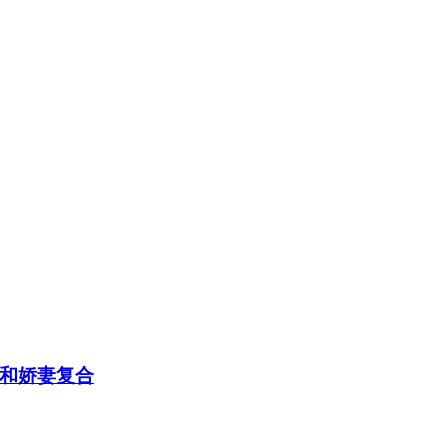
和娇妻复合