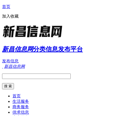
首页
加入收藏
新昌信息网
分类信息发布平台
发布信息
新昌信息网
首页
生活服务
商务服务
供求信息