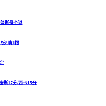
利普斯是个谜
板8助1帽
定
斯17分/西卡15分