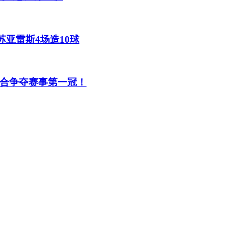
苏亚雷斯4场造10球
合争夺赛事第一冠！