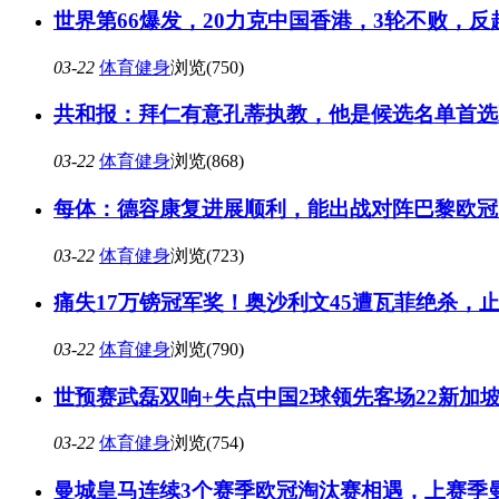
世界第66爆发，20力克中国香港，3轮不败，
03-22
体育健身
浏览(750)
共和报：拜仁有意孔蒂执教，他是候选名单首选
03-22
体育健身
浏览(868)
每体：德容康复进展顺利，能出战对阵巴黎欧冠1
03-22
体育健身
浏览(723)
痛失17万镑冠军奖！奥沙利文45遭瓦菲绝杀，止
03-22
体育健身
浏览(790)
世预赛武磊双响+失点中国2球领先客场22新加
03-22
体育健身
浏览(754)
曼城皇马连续3个赛季欧冠淘汰赛相遇，上赛季曼