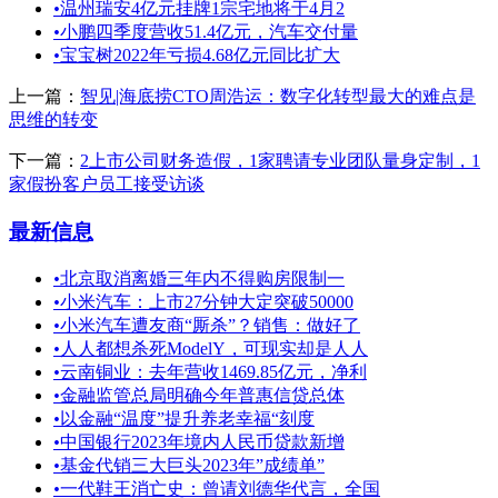
•
温州瑞安4亿元挂牌1宗宅地将于4月2
•
小鹏四季度营收51.4亿元，汽车交付量
•
宝宝树2022年亏损4.68亿元同比扩大
上一篇：
智见|海底捞CTO周浩运：数字化转型最大的难点是
思维的转变
下一篇：
2上市公司财务造假，1家聘请专业团队量身定制，1
家假扮客户员工接受访谈
最新信息
•
北京取消离婚三年内不得购房限制一
•
小米汽车：上市27分钟大定突破50000
•
小米汽车遭友商“厮杀”？销售：做好了
•
人人都想杀死ModelY，可现实却是人人
•
云南铜业：去年营收1469.85亿元，净利
•
金融监管总局明确今年普惠信贷总体
•
以金融“温度”提升养老幸福“刻度
•
中国银行2023年境内人民币贷款新增
•
基金代销三大巨头2023年”成绩单”
•
一代鞋王消亡史：曾请刘德华代言，全国