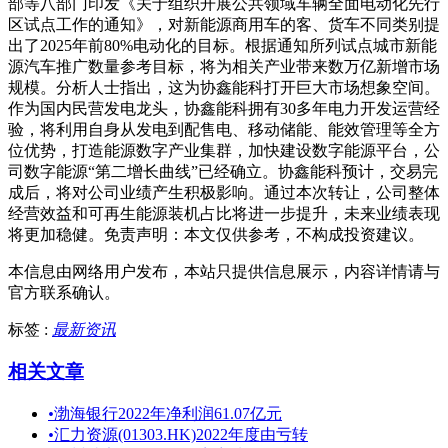
部等八部门印发《关于组织开展公共领域车辆全面电动化先行
区试点工作的通知》，对新能源商用车的客、货车不同类别提
出了2025年前80%电动化的目标。根据通知所列试点城市新能
源汽车推广数量参考目标，将为相关产业带来数万亿新增市场
规模。分析人士指出，这为协鑫能科打开巨大市场想象空间。
作为国内民营发电龙头，协鑫能科拥有30多年电力开发运营经
验，将利用自身从发电到配售电、移动储能、能效管理等全方
位优势，打造能源数字产业集群，加快建设数字能源平台，公
司数字能源“第二增长曲线”已经确立。协鑫能科预计，交易完
成后，将对公司业绩产生积极影响。通过本次转让，公司整体
经营效益和可再生能源装机占比将进一步提升，未来业绩表现
将更加稳健。免责声明：本文仅供参考，不构成投资建议。
本信息由网络用户发布，
本站只提供信息展示，内容详情请与
官方联系确认。
标签 :
最新资讯
相关文章
•
渤海银行2022年净利润61.07亿元
•
汇力资源(01303.HK)2022年度由亏转