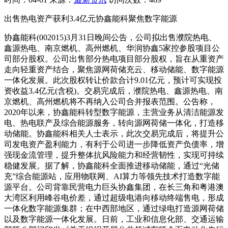
出售热电资产获利3.4亿元协鑫能科聚焦数字能源
协鑫能科(002015)3月31日晚间公告，公司拟出售濮院热电、
鑫源热电、南京燃机、高州燃机、华润协鑫5家控参股项目公
司部分股权。公司出售部分热电项目部分股权，旨在从重资产
走向轻重资产结合，聚焦源网荷储充云、移动储能、数字能源
一体化发展。此次股权转让价款合计9.01亿元，预计可实现投
资收益3.4亿元(含税)。交易完成后，濮院热电、鑫源热电、南
京燃机、高州燃机将不再纳入公司合并报表范围。公告称，
2020年以来，协鑫能科转型数字能源，主营业务从清洁能源发
电、热电联产及综合能源服务，转向源网荷储一体化，打造移
动储能。协鑫能科相关人士表示，此次交易完成后，将提升公
司发电资产盈利能力，有利于公司进一步降低资产负债率，增
强现金流管理，提升整体抗风险能力和经营韧性，实现可持续
稳健发展。据了解，协鑫能科全面推进移动储能，通过“光储
充”综合能源站，应用物联网、AI算力等领先技术打造数字能
源平台。公司背靠民营电力巨头协鑫集团，在长三角和粤港澳
大湾区利用峰谷电价差，通过超级电港向移动终端售电，形成
一体化数字能源集群；在中西部地区，通过绿电打造源网荷储
以及数字能源一体化发展。日前，工业和信息化部、交通运输