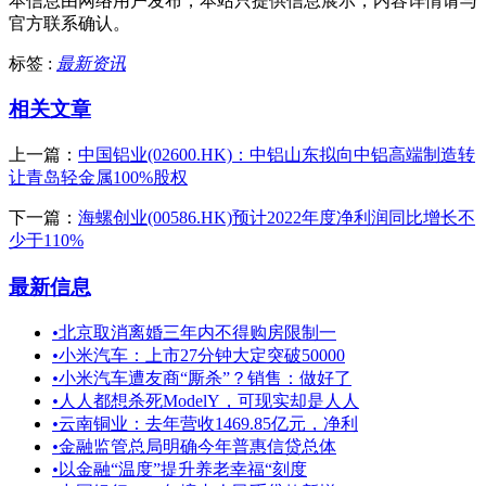
本信息由网络用户发布，
本站只提供信息展示，内容详情请与
官方联系确认。
标签 :
最新资讯
相关文章
上一篇：
中国铝业(02600.HK)：中铝山东拟向中铝高端制造转
让青岛轻金属100%股权
下一篇：
海螺创业(00586.HK)预计2022年度净利润同比增长不
少于110%
最新信息
•
北京取消离婚三年内不得购房限制一
•
小米汽车：上市27分钟大定突破50000
•
小米汽车遭友商“厮杀”？销售：做好了
•
人人都想杀死ModelY，可现实却是人人
•
云南铜业：去年营收1469.85亿元，净利
•
金融监管总局明确今年普惠信贷总体
•
以金融“温度”提升养老幸福“刻度