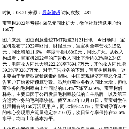
时间：03-21
来源：
最新资讯
访问次数：481
宝宝树2022年亏损4.68亿元同比扩大，微信社群活跃用户约
160万
图片来源：图虫创意蓝鲸TMT频道3月21日讯，今日晚间，宝
宝树发布了2022年财报。财报显示，宝宝树全年营收3.15亿
元，同比增加11.6%；年度亏损4.68亿元，同比扩大。从收入
构成看，宝宝树2022年的广告收入同比下滑约8.3%至2.34亿
元，电商收入同比大增222.2%至7694.7万元，其他收入同比增
39.3%至328.7万元。对于广告业务的下滑，宝宝树解释称，这
主要由于受新型冠状病毒的影响、中国宏观经济环境恶化及广
告客户开始紧缩预算导致。虽然电商业务收入同比大增，但电
商业务的毛利率由上年同期的81.4%下降至32.9%。宝宝树解
释称，主要归因于公司发展毛利率较低的自主品牌，以及第三
方运营业务的毛利率较低。截至2022年12月31日，宝宝树微信
社群拥有约160万活跃用户，同比增长42.1%；宝宝树孕育APP
的核心变现用户流量稳定在2160万，次日留存率保持在52.6%
水平，均与上年基本持平。