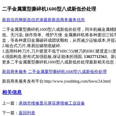
二手金属重型撕碎机1600型八成新低价处理
新昌信息网
新昌信息港
最新新昌商务服务信息
二手金属重型撕碎机1600型八成新低价处理，同丰机械金属桶撕
低、无污染, 操作简单、维护方便. 金属撕碎机将各种废旧
盒，等各种废旧金属破碎成团状颗粒，从而减少运输成本,并提高
2.啮合式刀片,将易拉罐彻底破碎.
3.选用特种刀片,刀片硬度不低于HRC55(锉刀的HRC硬度是51度
4.强固构造,密布式加强筋板,保证箱体的强固.
13027712563
。新
更多二手金属重型撕碎机1600型八成新低价处理最新相关信息
新昌商务服务
二手金属重型撕碎机1600型八成新低价处理
新昌商务服务发布平台:http://www.youditing.com/fuwu/24.html
相关信息
上一篇：
承德市维修显示屏花屏维修工业设备
下一篇：
返回列表