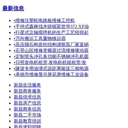
最新信息
•
维修注塑机电路板维修工控机
•
手持式森林伐木链锯富世华372 XP油
•
行星式立轴搅拌机的生产工艺经得起
•
万向搬运工具重物移运器
•
高压细石构造柱结构浇筑泵厂家直销
•
石景山区维修变频器过流维修驱动器
•
定制管头冲孔多功能不锈钢冲孔机圆
•
日照发电机租赁,发电机机组租赁/发
•
隧道专用油浸式远距离输送三相电源
•
承德市维修显示屏花屏维修工业设备
新昌生活服务
新昌商务服务
新昌供求信息
新昌房产信息
新昌商务信息
新昌二手市场
新昌教育培训
新昌求职招聘