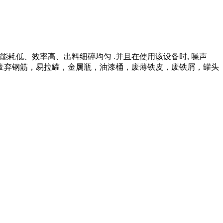
、能耗低、效率高、出料细碎均匀 .并且在使用该设备时, 噪声
，废弃钢筋，易拉罐，金属瓶，油漆桶，废薄铁皮，废铁屑，罐头