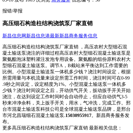
报错/举报
高压细石构造柱结构浇筑泵厂家直销
新昌信息网
新昌信息港
最新新昌商务服务信息
高压细石构造柱结构浇筑泵厂家直销 ，高压农村大型细石混
凝土输送泵浇注的详细过程高压农村​‌‌大型细石混凝土输送泵是
聚氨酯泡沫塑料灌注发泡专用设备。聚氨酯的组份原料农村大
型细石混凝土输送泵。调节A，B截站来平衡达到工作需要的
比例。小型混凝土输送泵一体机多少钱？浇注时间设定，根据
所需用量与本机流量来设定所需工作时间，浇注时间可在0-99
.9秒之间设定，设定精度为1%。小型混凝土输送泵一体机多
少钱？浇注时间设定之后，开动供气开关，扳动扳手开关开始
浇注，在达到设定工作时间时会自动停止，但应自动供气3-5
秒来冲净余料，关上扳手开关，用水，气冲洗，完成工作。邢
台市混凝土输送泵科技公司是全球混凝土输送泵品牌，是邢台
市河北昌瑞细石混凝土输送泵.
15030955917
。新昌商务服务发
布。
更多高压细石构造柱结构浇筑泵厂家直销 最新相关信息：