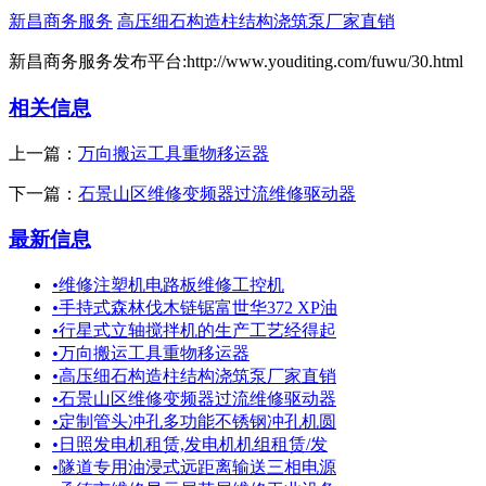
新昌商务服务
高压细石构造柱结构浇筑泵厂家直销
新昌商务服务发布平台:http://www.youditing.com/fuwu/30.html
相关信息
上一篇：
万向搬运工具重物移运器
下一篇：
石景山区维修变频器过流维修驱动器
最新信息
•
维修注塑机电路板维修工控机
•
手持式森林伐木链锯富世华372 XP油
•
行星式立轴搅拌机的生产工艺经得起
•
万向搬运工具重物移运器
•
高压细石构造柱结构浇筑泵厂家直销
•
石景山区维修变频器过流维修驱动器
•
定制管头冲孔多功能不锈钢冲孔机圆
•
日照发电机租赁,发电机机组租赁/发
•
隧道专用油浸式远距离输送三相电源