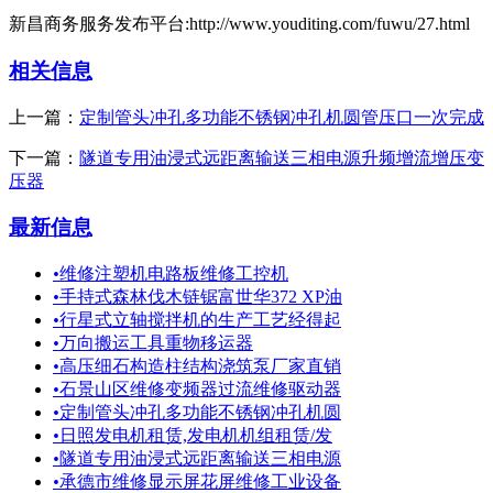
新昌商务服务发布平台:http://www.youditing.com/fuwu/27.html
相关信息
上一篇：
定制管头冲孔多功能不锈钢冲孔机圆管压口一次完成
下一篇：
隧道专用油浸式远距离输送三相电源升频增流增压变
压器
最新信息
•
维修注塑机电路板维修工控机
•
手持式森林伐木链锯富世华372 XP油
•
行星式立轴搅拌机的生产工艺经得起
•
万向搬运工具重物移运器
•
高压细石构造柱结构浇筑泵厂家直销
•
石景山区维修变频器过流维修驱动器
•
定制管头冲孔多功能不锈钢冲孔机圆
•
日照发电机租赁,发电机机组租赁/发
•
隧道专用油浸式远距离输送三相电源
•
承德市维修显示屏花屏维修工业设备