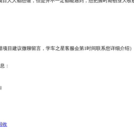
项目人人都想做，但是并不一定都能遇到，想把握时期创业大收
转接错项目建议微聊留言，学车之星客服会第1时间联系您详细介绍
信息：
l
回收