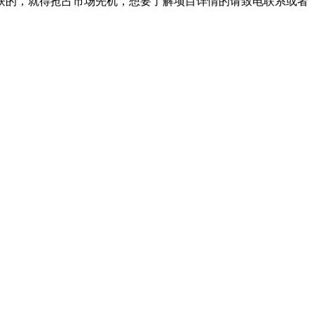
获的，就得抢占市场先机，想要了解项目详情的请致电联系或者
）