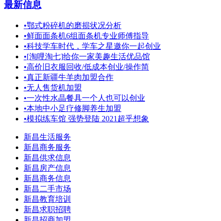
最新信息
•
鄂式粉碎机的磨损状况分析
•
鲜面面条机6组面条机专业师傅指导
•
科技学车时代，学车之星邀你一起创业
•
[淘哩淘七]给你一家美趣生活优品馆
•
高价旧衣服回收/低成本创业/操作简
•
真正新疆牛羊肉加盟合作
•
无人售货机加盟
•
一次性水晶餐具一个人也可以创业
•
本地中小足疗修脚养生加盟
•
模拟练车馆 强势登陆 2021超乎想象
新昌生活服务
新昌商务服务
新昌供求信息
新昌房产信息
新昌商务信息
新昌二手市场
新昌教育培训
新昌求职招聘
新昌招商加盟