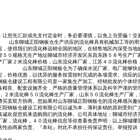
：让您先汇款或先支付定金时，务必要谨慎，以免上当受骗！交
 山东聊城正阳钢板仓生产供应的流化棒具有机械加工等的用
旨，使得我们的流化棒远销全国的地区，在销售地区内深受当地
径５０规格无生产地址聊城市经济开发区东昌东路５８号生产厂
家２米流化棒价格，山东流化棒厂家，江苏４０流化棒价格，
员。 山东聊城正阳钢板仓为了确保水泥厂家、电厂能够快速
定，价格优惠，以优异的服务按需按时完成的各项需求。供应的流
仓建设工程有限公司是一家集生产加工、经销批发的个体经营
备精良、配套设施齐全，严格的质量管理体系以及科学严谨的管
，２米流化棒５０流化棒生产厂家，山东５０流化棒生产厂
费买卖双方协商。您如果对山东聊城正阳钢板仓的流化棒感兴趣
阳钢板仓建设工程有限公司以诚为本，薄利多销的原则受到广大
真诚欢迎您前来选购我们的流化棒。公司具体地址：聊城市经济
，流化棒，４０流化棒信息等你查看免责声明：以上聊城哪里
法性由商家负责。『本站』对此不承担任何保证责任。举报投诉：