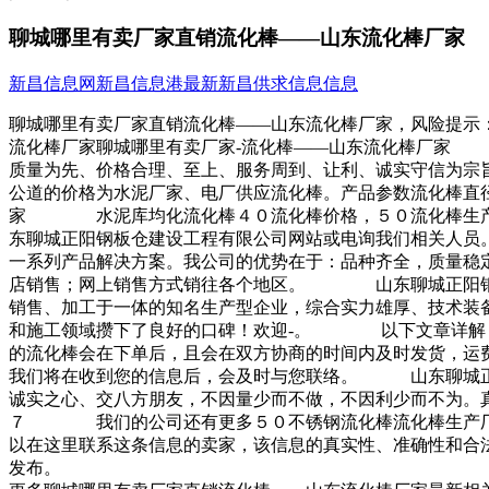
聊城哪里有卖厂家直销流化棒——山东流化棒厂家
新昌信息网
新昌信息港
最新新昌供求信息信息
聊城哪里有卖厂家直销流化棒——山东流化棒厂家，风险提示
流化棒厂家聊城哪里有卖厂家-流化棒——山东流化棒厂家
质量为先、价格合理、至上、服务周到、让利、诚实守信为宗
公道的价格为水泥厂家、电厂供应流化棒。产品参数流化棒直
家 水泥库均化流化棒４０流化棒价格，５０流化棒生产厂
东聊城正阳钢板仓建设工程有限公司网站或电询我们相关人
一系列产品解决方案。我公司的优势在于：品种齐全，质量稳
店销售；网上销售方式销往各个地区。 山东聊城正阳钢板
销售、加工于一体的知名生产型企业，综合实力雄厚、技术装
和施工领域攒下了良好的口碑！欢迎-。 以下文章详解
的流化棒会在下单后，且会在双方协商的时间内及时发货，运
我们将在收到您的信息后，会及时与您联络。 山东聊城正
诚实之心、交八方朋友，不因量少而不做，不因利少而不为。
７ 我们的公司还有更多５０不锈钢流化棒流化棒生产厂家
以在这里联系这条信息的卖家，该信息的真实性、准确性和合
发布。