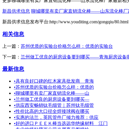
更多聊城哪里有卖厂家直销流化棒——山东流化棒厂家最新相
新昌供求信息
聊城哪里有卖厂家直销流化棒——山东流化棒厂
新昌供求信息发布平台:http://www.youditing.com/gongqiu/80.html
相关信息
上一篇：
苏州优质的实验台价格怎么样：优质的实验台
下一篇：
兰州做工优良的厨房设备要到哪买——青海厨房设备
最新信息
•
具有良好口碑的红木家具批发商＿青海
•
苏州优质的实验台价格怎么样：优质的
•
聊城哪里有卖厂家直销流化棒——山
•
兰州做工优良的厨房设备要到哪买—
•
供应西安畅销钛毛细管｜苏州钛毛细管
•
性价比高的大口径全焊接球阀在哪买
•
实惠的法兰，英民管件厂倾力推荐：供应
•
好的进口ＰＥＥＫ棒当选远华绝缘材料 江门