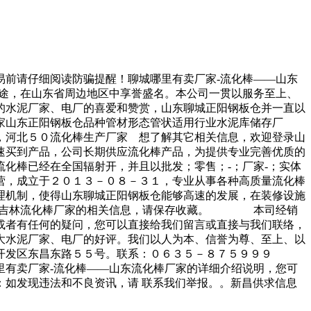
易前请仔细阅读防骗提醒！聊城哪里有卖厂家-流化棒——山东
途，在山东省周边地区中享誉盛名。本公司一贯以服务至上、
的水泥厂家、电厂的喜爱和赞赏，山东聊城正阳钢板仓并一直以
家山东正阳钢板仓品种管材形态管状适用行业水泥库储存厂
河北５０流化棒生产厂家 想了解其它相关信息，欢迎登录山
买到产品，公司长期供应流化棒产品，为提供专业完善优质的
化棒已经在全国辐射开，并且以批发；零售；-；厂家-；实体
，成立于２０１３－０８－３１，专业从事各种高质量流化棒
理机制，使得山东聊城正阳钢板仓能够高速的发展，在装修设施
家，吉林流化棒厂家的相关信息，请保存收藏。 本司经销
或者有任何的疑问，您可以直接给我们留言或直接与我们联络，
水泥厂家、电厂的好评。我们以人为本、信誉为尊、至上、以
开发区东昌东路５５号。联系：０６３５－８７５９９９
有卖厂家-流化棒——山东流化棒厂家的详细介绍说明，您可
如发现违法和不良资讯，请 联系我们举报。。新昌供求信息