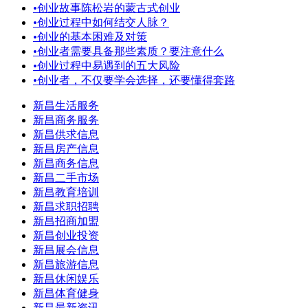
•
创业故事陈松岩的蒙古式创业
•
创业过程中如何结交人脉？
•
创业的基本困难及对策
•
创业者需要具备那些素质？要注意什么
•
创业过程中易遇到的五大风险
•
创业者，不仅要学会选择，还要懂得套路
新昌生活服务
新昌商务服务
新昌供求信息
新昌房产信息
新昌商务信息
新昌二手市场
新昌教育培训
新昌求职招聘
新昌招商加盟
新昌创业投资
新昌展会信息
新昌旅游信息
新昌休闲娱乐
新昌体育健身
新昌最新资讯