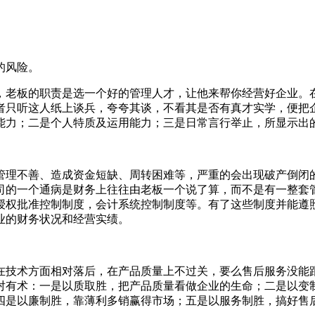
的风险。
，老板的职责是选一个好的管理人才，让他来帮你经营好企业。
者只听这人纸上谈兵，夸夸其谈，不看其是否有真才实学，便把
能力；二是个人特质及运用能力；三是日常言行举止，所显示出
管理不善、造成资金短缺、周转困难等，严重的会出现破产倒闭
司的一个通病是财务上往往由老板一个说了算，而不是有一整套
授权批准控制制度，会计系统控制制度等。有了这些制度并能遵
业的财务状况和经营实绩。
在技术方面相对落后，在产品质量上不过关，要么售后服务没能
对有术：一是以质取胜，把产品质量看做企业的生命；二是以变
四是以廉制胜，靠薄利多销赢得市场；五是以服务制胜，搞好售